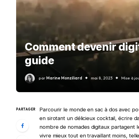
Comment devenir digit
guide
par
Marine Monziliard
mai 8, 2023
Mise à jou
Parcourir le monde en sac à dos avec pour 
PARTAGER
en sirotant un délicieux cocktail, écri
nombre de nomades digitaux partagent leu
vivre mieux tout en travaillant moins, tell