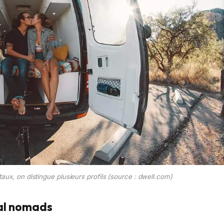
taux, on distingue plusieurs profils (source : dwell.com)
tal nomads