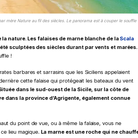
ar mère Nature au fil des siècles. Le panorama est à couper le souffle
 la nature
.
Les falaises de marne blanche de la
Scala
 été sculptées des siècles durant par vents et marées
.
ffle !
rates barbares et sarrasins que les Siciliens appelaient
 derrière cette falaise qui protégeait les bateaux du vent
Située dans le sud-ouest de la Sicile, sur la côte de
uve dans la province d’Agrigente, également connue
haut du point de vue, ou à même la falaise, vous ne
ce lieu magique.
La marne est une roche qui ne chauff