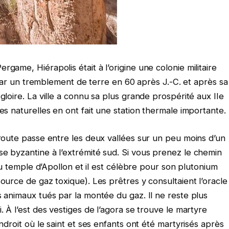
game, Hiérapolis était à l’origine une colonie militaire
te par un tremblement de terre en 60 après J.-C. et après sa
gloire. La ville a connu sa plus grande prospérité aux IIe
es naturelles en ont fait une station thermale importante.
 route passe entre les deux vallées sur un peu moins d’un
se byzantine à l’extrémité sud. Si vous prenez le chemin
z au temple d’Apollon et il est célèbre pour son plutonium
source de gaz toxique). Les prêtres y consultaient l’oracle
s animaux tués par la montée du gaz. Il ne reste plus
. À l’est des vestiges de l’agora se trouve le martyre
endroit où le saint et ses enfants ont été martyrisés après