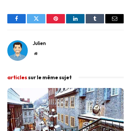
Facebook
Twitter
Pinterest
LinkedIn
Tumblr
Email
Julien
Site
web
articles
sur le même sujet