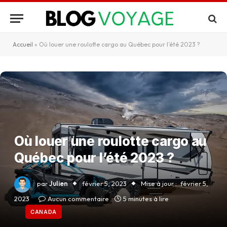
Accueil
»
Où louer une roulotte cargo au Québec pour l’été 2023 ?
Où louer une roulotte cargo au
Québec pour l’été 2023 ?
par
Julien
février 5, 2023
Mise à jour :
février 5,
2023
Aucun commentaire
5 minutes à lire
CANADA