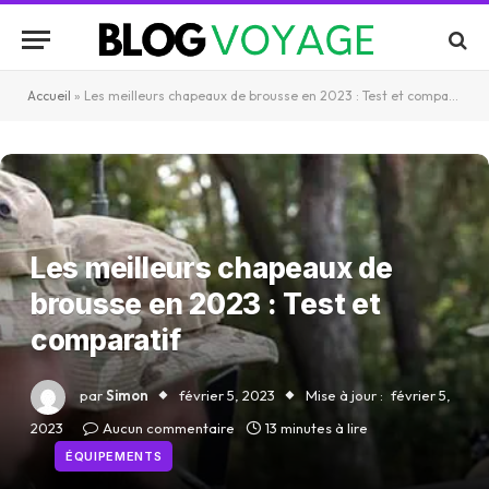
Accueil
»
Les meilleurs chapeaux de brousse en 2023 : Test et comparatif
Les meilleurs chapeaux de
brousse en 2023 : Test et
comparatif
par
Simon
février 5, 2023
Mise à jour :
février 5,
2023
Aucun commentaire
13 minutes à lire
ÉQUIPEMENTS